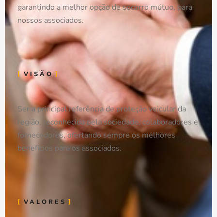
garantindo a melhor opção de socorro mútuo, para
nossos associados.
VISÃO
Ser a principal referência de proteção veicular da
região, reconhecida pela sociedade, colaboradores e
fornecedores, ofertando sempre os melhores
benefícios para os associados.
VALORES